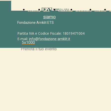
Home
Chi
Attività
Sostieni
News
siamo
Fondazione Arnklit ETS
Partita IVA e Codice Fiscale: 18019471004
E-mail:
info@fondazione-arnklit.it
5x1000
Prenota il tuo evento